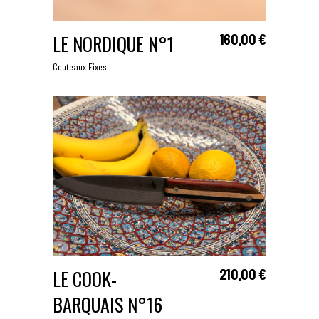
LE NORDIQUE N°1
160,00
€
LIRE LA SUITE
Couteaux Fixes
LE COOK-
210,00
€
AJOUTER AU PANIER
BARQUAIS N°16