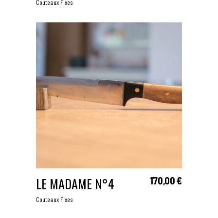
Couteaux Fixes
LE MADAME N°4
170,00
€
AJOUTER AU PANIER
Couteaux Fixes